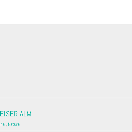
EISER ALM
pha
,
Nature