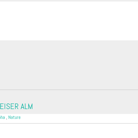
EISER ALM
pha
,
Nature